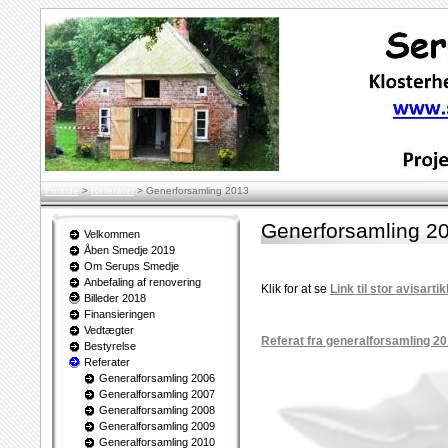
Forside
>
Referater
>
Generforsamling 2013
Generforsamling 2
Velkommen
Åben Smedje 2019
Om Serups Smedje
Anbefaling af renovering
Klik for at se
Link til stor avisart
Billeder 2018
Finansieringen
Vedtægter
Referat fra generalforsamling 2
Bestyrelse
Referater
Generalforsamling 2006
Generalforsamling 2007
Generalforsamling 2008
Generalforsamling 2009
Generalforsamling 2010