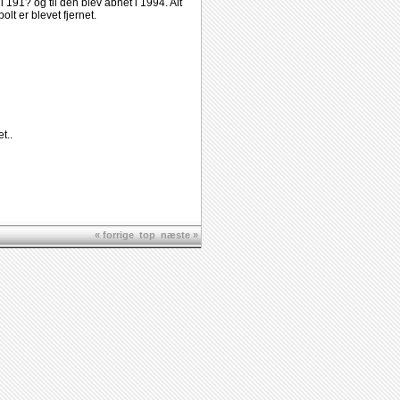
91? og til den blev åbnet i 1994. Alt
lt er blevet fjernet.
t..
« forrige
top
næste »