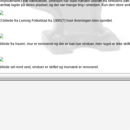
Drejebænken i træ-værkstedet. Smedjen har stået næsten uberørt fra smedens død i 1
værktøj lagde på deres pladser, og der var mange ting i smedjen. Kun den store ambo
Et billede fra Lemvig Folkeblad fra 1995(?) hvor foreningen blev oprettet.
Billede fra haven, mur er renoveret og der er isat nye vinduer, men taget er ikke skifte
Billede set nord vest, vinduer er skiftet og murværk er renoveret.