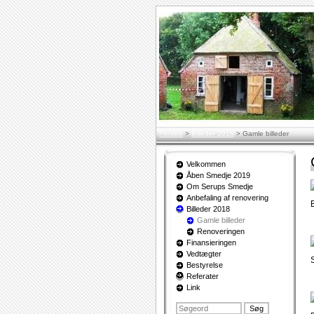
Forside
>
Billeder 2018
>
Gamle billeder
Velkommen
Åben Smedje 2019
Om Serups Smedje
Anbefaling af renovering
Billeder 2018
Gamle billeder
Renoveringen
Finansieringen
Vedtægter
Bestyrelse
Referater
Link