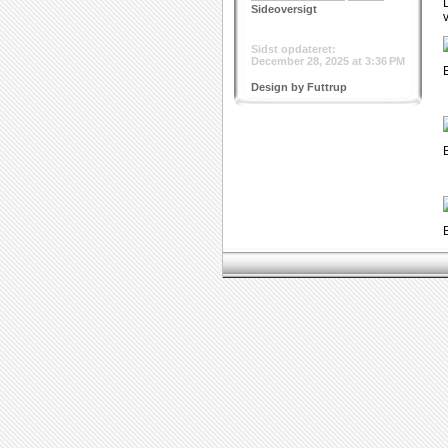
Sideoversigt
___
Sidst opdateret:
December 28, 2025 at 3:36 PM
Design by Futtrup