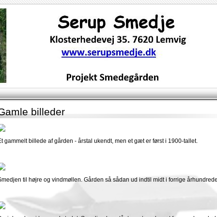
Gamle billeder
Et gammelt billede af gården - årstal ukendt, men et gæt er først i 1900-tallet.
Smedjen til højre og vindmøllen. Gården så sådan ud indtil midt i forrige århundrede